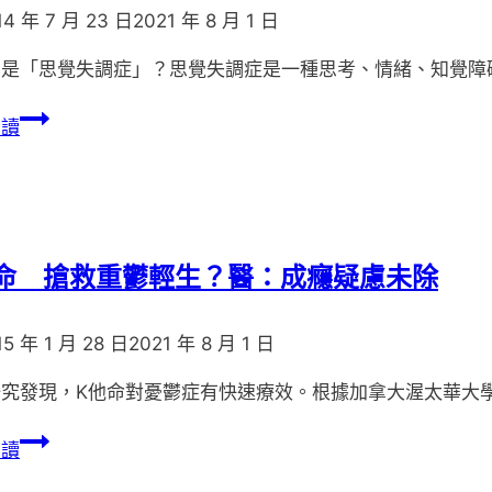
度
14 年 7 月 23 日
2021 年 8 月 1 日
投
入
麼是「思覺失調症」？思覺失調症是一種思考、情緒、知覺障
心
認
碎
閱讀
識
症
思
候
覺
群
失
恐
調
上
命 搶救重鬱輕生？醫：成癮疑慮未除
症
身
（精
15 年 1 月 28 日
2021 年 8 月 1 日
神
分
研究發現，K他命對憂鬱症有快速療效。根據加拿大渥太華大
裂
K
症）
閱讀
他