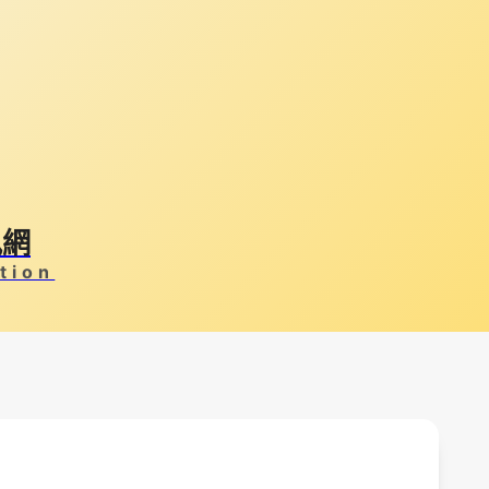
訊網
tion