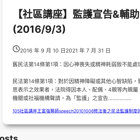
【社區講座】監護宣告&輔助
(2016/9/3)
2016 年 9 月 10 日
2021 年 7 月 31 日
舊民法第14條第1項：因心神喪失或精神耗弱致不能
民法第14條第1項：對於因精神障礙或其他心智缺陷
思表示之效果者，法院得因本人、配偶、4親等內親屬
機關或社福機構聲請，為「監護」之宣告…………….
105社區講座王富強醫師speech20101006修法後之民法監護制度
Posts