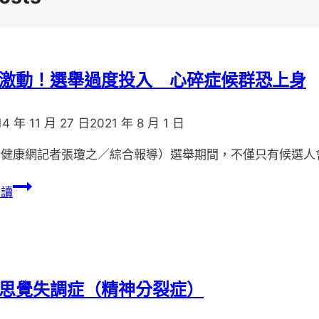
激動！選舉過度投入 心碎症候群恐上身
14 年 11 月 27 日
2021 年 8 月 1 日
活健康網記者張瓊之／綜合報導）選舉期間，不僅只有候選人
情
閱讀
緒
激
動！
選
舉
思覺失調症（精神分裂症）
過