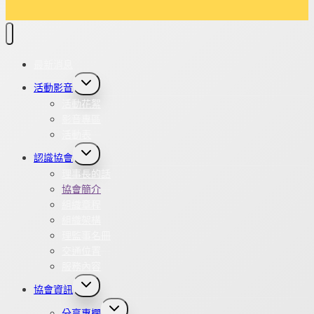
最新消息
Toggle
活動影音
child
menu
活動花絮
影音專區
活動表
Toggle
認識協會
child
menu
理事長的話
協會簡介
組織章程
組織架構
理監事名冊
交通位置
服務內容
Toggle
協會資訊
child
menu
Toggle
分享專欄