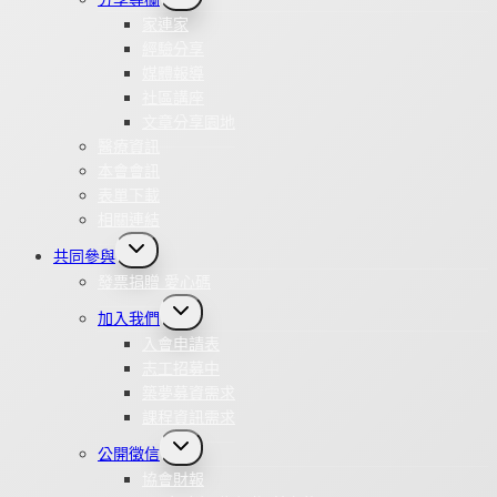
child
menu
家連家
經驗分享
媒體報導
社區講座
文章分享園地
醫療資訊
本會會訊
表單下載
相關連結
Toggle
共同參與
child
menu
發票捐贈 愛心碼
Toggle
加入我們
child
menu
入會申請表
志工招募中
築夢募資需求
課程資訊需求
Toggle
公開徵信
child
menu
協會財報