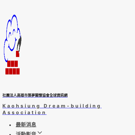
Skip
to
content
社團法人高雄市築夢關懷協會全球資訊網
Kaohsiung Dream-building
Association
最新消息
活動影音