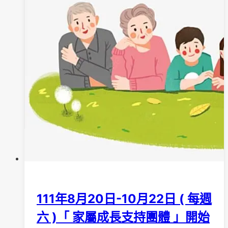
6
月
25
日
(
每
週
六
)
「
家
屬
成
長
111年8月20日-10月22日 ( 每週
支
六 )「 家屬成長支持團體 」開始
持