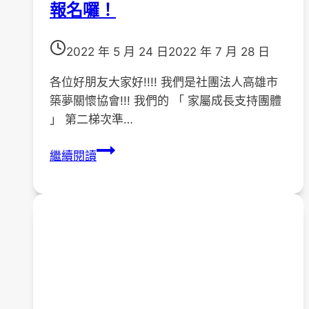
團
報名囉！
體
」
2022 年 5 月 24 日
2022 年 7 月 28 日
開
始
各位好朋友大家好!!!! 我們是社團法人高雄市
報
築夢關懷協會!!! 我們的 「 家屬成長支持團體
名
」 第二梯次準…
囉！
111
繼續閱讀
年
8
月
20
日-10
月
22
日