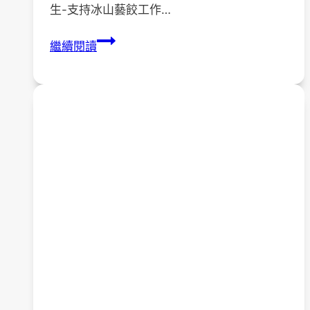
生-支持冰山藝餃工作…
111
繼續閱讀
年
8
月
3
日
起
~「富
潤
坊，
邦
潤
生-
支
持