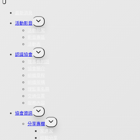
最新消息
Toggle
活動影音
child
menu
活動花絮
影音專區
活動表
Toggle
認識協會
child
menu
理事長的話
協會簡介
組織章程
組織架構
理監事名冊
交通位置
服務內容
Toggle
協會資訊
child
menu
Toggle
分享專欄
child
menu
家連家
經驗分享