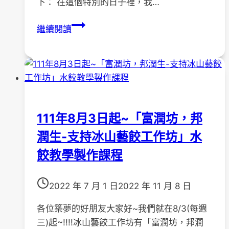
下： 在這個特別的日子裡，我…
114
繼續閱讀
年
度
歡
樂
迎
春
111年8月3日起~「富潤坊，邦
卡
潤生-支持冰山藝餃工作坊」水
拉
OK
餃教學製作課程
紓
壓
2022 年 7 月 1 日
2022 年 11 月 8 日
活
動
各位築夢的好朋友大家好~我們就在8/3(每週
三)起~!!!!冰山藝餃工作坊有「富潤坊，邦潤