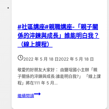
持
團
體
」
#社區講座#親職講座-「親子關
開
係的淬鍊與成長」誰能明白我？
始
報
（線上課程）
名
囉！
2022 年 5 月 18 日
2022 年 5 月 18 日
敬愛的好朋友大家好： 由鹽埕國小主辦「親
子關係的淬鍊與成長:誰能明白我?」 「線上課
程」將在111 年 5 月…
#
繼續閱讀
社
區