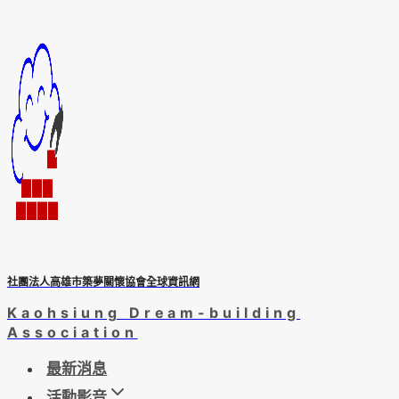
Skip
to
content
社團法人高雄市築夢關懷協會全球資訊網
Kaohsiung Dream-building
Association
最新消息
活動影音