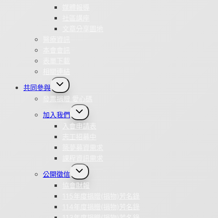
媒體報導
社區講座
文章分享園地
醫療資訊
本會會訊
表單下載
相關連結
Toggle
共同參與
child
menu
發票捐贈 愛心碼
Toggle
加入我們
child
menu
入會申請表
志工招募中
築夢募資需求
課程資訊需求
Toggle
公開徵信
child
menu
協會財報
115年度捐贈(捐物)芳名錄
114年度捐贈(捐物)芳名錄
113年度捐贈(捐物)芳名錄