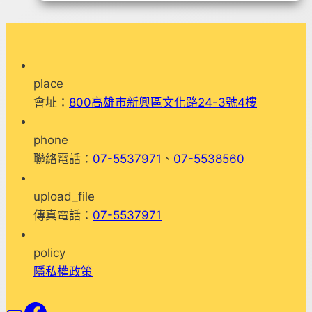
講
座
#
親
place
職
會址：
800高雄市新興區文化路24-3號4樓
講
座-
phone
「親
聯絡電話：
07-5537971
、
07-5538560
子
關
upload_file
係
傳真電話：
07-5537971
的
淬
policy
鍊
隱私權政策
與
成