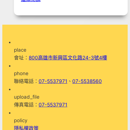
年
3
月
5
日
「
place
我
會址：
800高雄市新興區文化路24-3號4樓
們
與
phone
精
聯絡電話：
07-5537971
、
07-5538560
神
疾
upload_file
病
傳真電話：
07-5537971
的
距
policy
離
隱私權政策
」