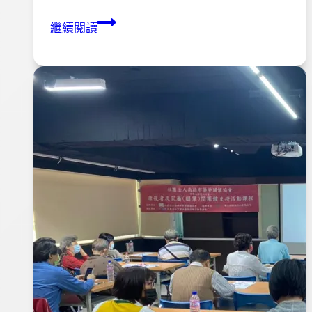
110
繼續閱讀
年
「藝
染
無
疑，
巧
拼
人
生」
藍
染
課
程
5