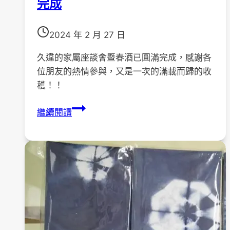
完成
2024 年 2 月 27 日
久違的家屬座談會暨春酒已圓滿完成，感謝各
位朋友的熱情參與，又是一次的滿載而歸的收
穫！！
113
繼續閱讀
年
2
月
24
日
家
屬
座