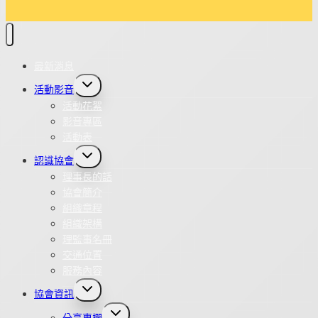
最新消息
Toggle
活動影音
child
menu
活動花絮
影音專區
活動表
Toggle
認識協會
child
menu
理事長的話
協會簡介
組織章程
組織架構
理監事名冊
交通位置
服務內容
Toggle
協會資訊
child
menu
Toggle
分享專欄