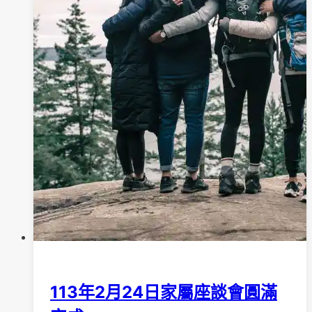
科
藥
物
治
療
漫
談
」
活
動
照
片
113年2月24日家屬座談會圓滿