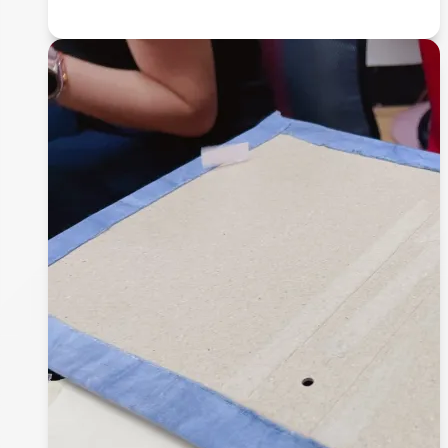
年-
「母
親
節
的
感
恩
奉
茶」
活
動