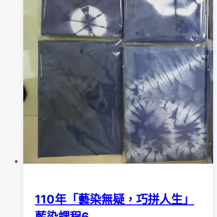
談
會
圓
滿
完
成
110年「藝染無疑，巧拼人生」
藍染課程6