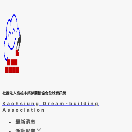
Skip
to
content
社團法人高雄市築夢關懷協會全球資訊網
Kaohsiung Dream-building
Association
最新消息
活動影音