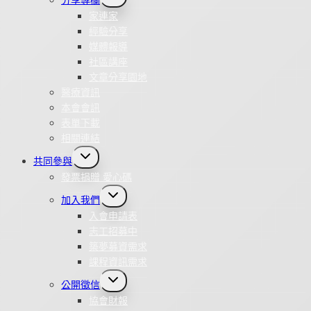
child
menu
家連家
經驗分享
媒體報導
社區講座
文章分享園地
醫療資訊
本會會訊
表單下載
相關連結
Toggle
共同參與
child
menu
發票捐贈 愛心碼
Toggle
加入我們
child
menu
入會申請表
志工招募中
築夢募資需求
課程資訊需求
Toggle
公開徵信
child
menu
協會財報