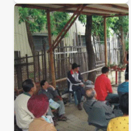
皮
影
創
作-
自
說
自
畫