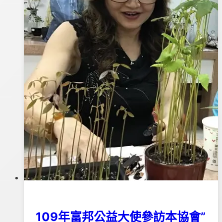
懷
舊
之
旅
109年富邦公益大使參訪本協會”