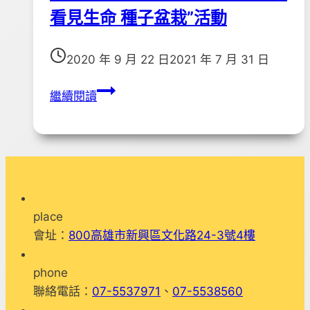
看見生命 種子盆栽”活動
2020 年 9 月 22 日
2021 年 7 月 31 日
109
繼續閱讀
年
富
邦
公
益
大
place
使
會址：
800高雄市新興區文化路24-3號4樓
參
訪
phone
本
聯絡電話：
07-5537971
、
07-5538560
協