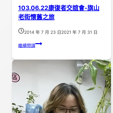
103.06.22康復者交誼會-旗山
老街懷舊之旅
2014 年 7 月 23 日
2021 年 7 月 31 日
103.06.22
繼續閱讀
康
復
者
交
誼
會-
旗
山
老
街