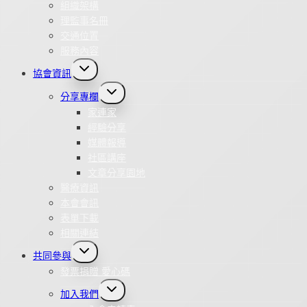
組織架構
理監事名冊
交通位置
服務內容
Toggle
協會資訊
child
menu
Toggle
分享專欄
child
menu
家連家
經驗分享
媒體報導
社區講座
文章分享園地
醫療資訊
本會會訊
表單下載
相關連結
Toggle
共同參與
child
menu
發票捐贈 愛心碼
Toggle
加入我們
child
menu