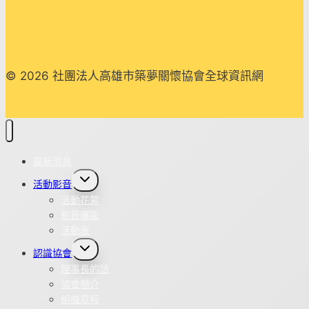
© 2026 社團法人高雄市築夢關懷協會全球資訊網
最新消息
Toggle
活動影音
child
menu
活動花絮
影音專區
活動表
Toggle
認識協會
child
menu
理事長的話
協會簡介
組織章程