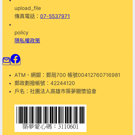
會”
upload_file
看
傳真電話：
07-5537971
見
生
policy
命
隱私權政策
種
子
盆
栽”
活
ATM、網銀：郵局700 帳號00412760716981
動
郵政劃撥帳號：42244120
戶名：社團法人高雄市築夢關懷協會