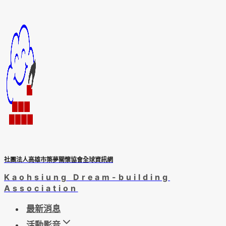
Skip
to
content
社團法人高雄市築夢關懷協會全球資訊網
Kaohsiung Dream-building
Association
最新消息
活動影音