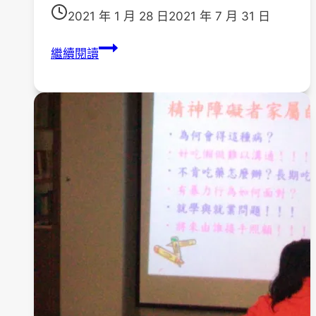
2021 年 1 月 28 日
2021 年 7 月 31 日
109
繼續閱讀
年
度
拍
打
養
生
課
程