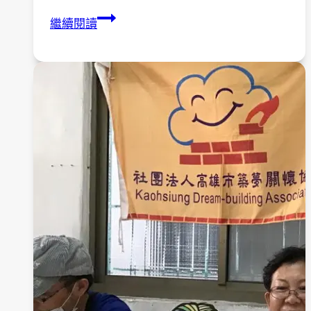
「精
繼續閱讀
神
障
礙
照
顧
者
支
持
與
訓
練」
研
習