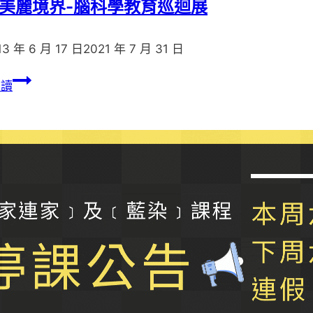
美麗境界-腦科學教育巡迴展
13 年 6 月 17 日
2021 年 7 月 31 日
腦
閱讀
的
美
麗
境
界-
腦
科
學
教
育
巡
迴