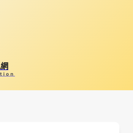
訊網
tion