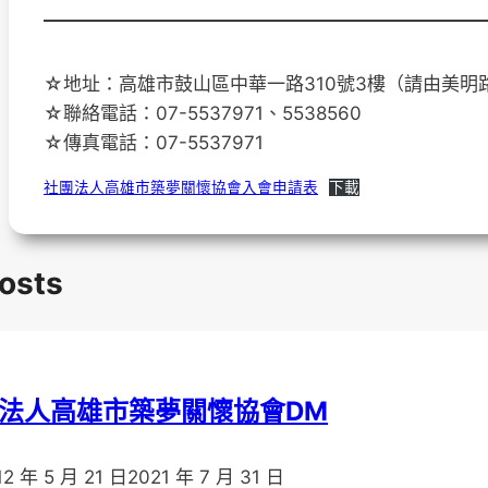
☆地址：高雄市鼓山區中華一路310號3樓（請由美明
☆聯絡電話：07-5537971、5538560
☆傳真電話：07-5537971
社團法人高雄市築夢關懷協會入會申請表
下載
Posts
法人高雄市築夢關懷協會DM
12 年 5 月 21 日
2021 年 7 月 31 日