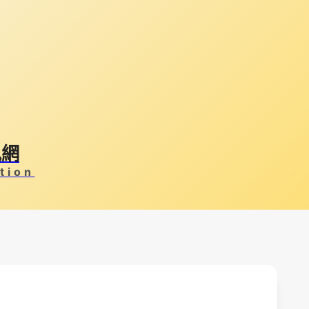
訊網
tion