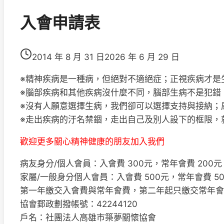
入會申請表
2014 年 8 月 31 日
2026 年 6 月 29 日
※精神疾病是一種病，但絕對不適絕症；正視疾病才是
※腦部疾病和其他疾病沒什麼不同，腦部生病不是犯錯
※沒有人願意選擇生病，我們卻可以選擇支持與接納；
※走出疾病的汙名禁錮，走出自己及別人設下的框限，
歡迎更多關心精神健康的朋友加入我們
病友身分/個人會員：入會費 300元，常年會費 200元
家屬/一般身分個人會員：入會費 500元，常年會費 50
第一年繳交入會費與常年會費，第二年起只繳交常年會
協會郵政劃撥帳號：42244120
戶名：社團法人高雄市築夢關懷協會