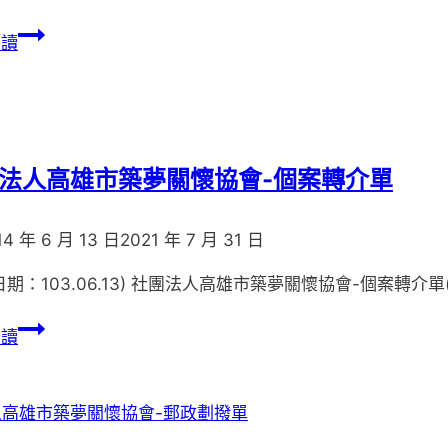
社
閱讀
團
法
人
高
雄
法人高雄市築夢關懷協會-個案轉介單
市
築
14 年 6 月 13 日
2021 年 7 月 31 日
夢
關
日期：103.06.13) 社團法人高雄市築夢關懷協會-個案轉介單(
懷
社
協
閱讀
團
會
法
DM
人
高