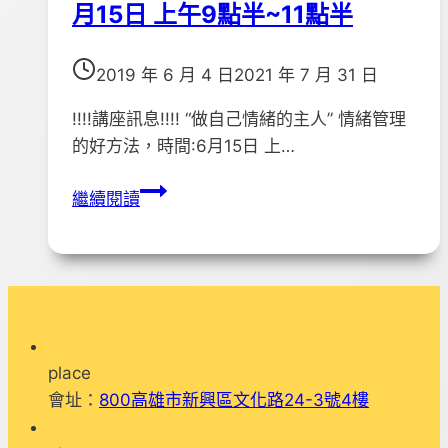
響
月15日 上午9點半~11點半
遊
生
報
命，
名
2019 年 6 月 4 日
2021 年 7 月 31 日
用
截
愛
!!!!講座訊息!!!! “做自己情緒的主人” 情緒管理
止!!
傳
的好方法，時間:6月15日 上…
承
!!!!
計
繼續閱讀
講
畫
座
「生
訊
命
息!!!!
故
“做
事
自
微
place
己
電
會址：
800高雄市新興區文化路24-3號4樓
情
影
緒
創