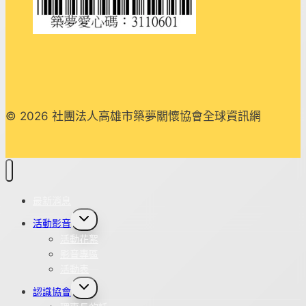
午
9
點
半
~11
點
© 2026 社團法人高雄市築夢關懷協會全球資訊網
半
最新消息
Toggle
活動影音
child
menu
活動花絮
影音專區
活動表
Toggle
認識協會
child
menu