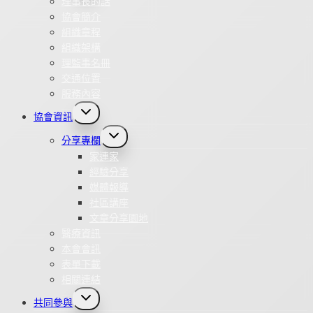
理事長的話
協會簡介
組織章程
組織架構
理監事名冊
交通位置
服務內容
Toggle
協會資訊
child
menu
Toggle
分享專欄
child
menu
家連家
經驗分享
媒體報導
社區講座
文章分享園地
醫療資訊
本會會訊
表單下載
相關連結
Toggle
共同參與
child