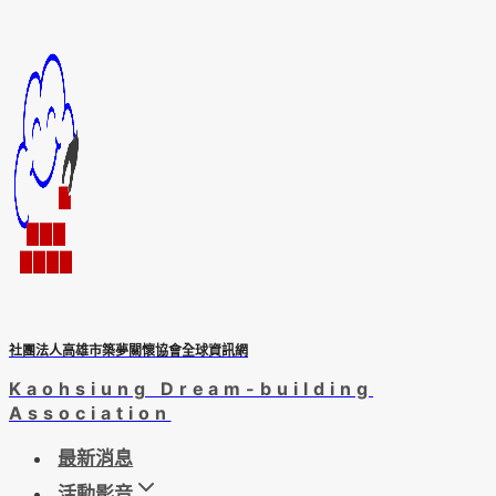
Skip
to
content
社團法人高雄市築夢關懷協會全球資訊網
Kaohsiung Dream-building
Association
最新消息
活動影音