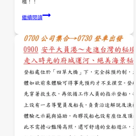
穫！！
113
繼續閱讀
年
2
月
24
日
家
屬
座
談
會
圓
滿
完
成