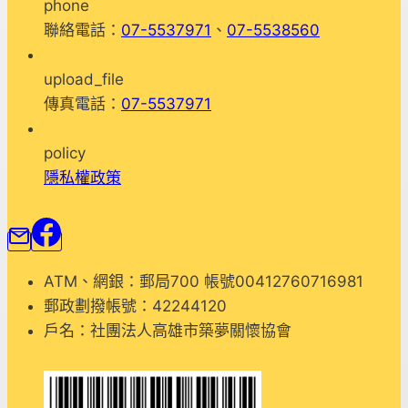
phone
的
作」
聯絡電話：
07-5537971
、
07-5538560
主
港
人”
邊
upload_file
情
吊
傳真電話：
07-5537971
緒
夢
管
人
policy
理
隱私權政策
的
好
方
法，
時
ATM、網銀：郵局700 帳號00412760716981
間:6
郵政劃撥帳號：42244120
月
戶名：社團法人高雄市築夢關懷協會
15
日
上