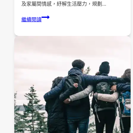
及家屬間情感，紓解生活壓力，規劃…
１
繼續閱讀
１
3
年
３
月
１
６
日
築
夢
春
季
歡
樂