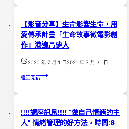
3
年
３
【影音分享】生命影響生命，用
月
愛傳承計畫「生命故事微電影創
１
６
作」港邊吊夢人
日
築
2020 年 7 月 1 日
2021 年 7 月 31 日
夢
春
【影
繼續閱讀
季
音
歡
分
樂
享】
親
生
!!!!講座訊息!!!! “做自己情緒的主
子
命
一
人” 情緒管理的好方法，時間:6
影
日