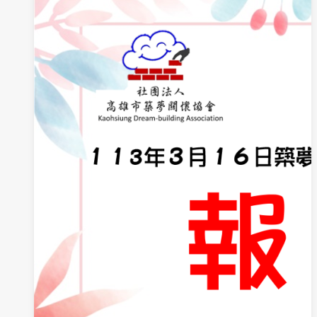
18
日
築
夢
歡
樂
親
子
一
日
遊