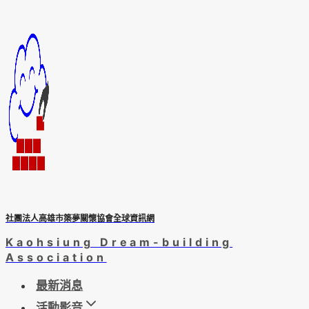
Skip
to
content
社團法人高雄市築夢關懷協會全球資訊網
Kaohsiung Dream-building
Association
最新消息
活動影音