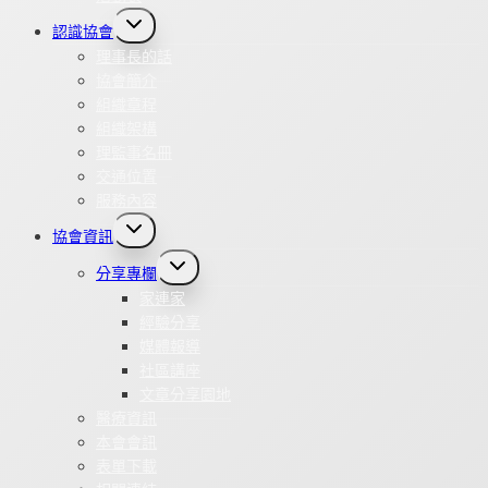
Toggle
認識協會
child
menu
理事長的話
協會簡介
組織章程
組織架構
理監事名冊
交通位置
服務內容
Toggle
協會資訊
child
menu
Toggle
分享專欄
child
menu
家連家
經驗分享
媒體報導
社區講座
文章分享園地
醫療資訊
本會會訊
表單下載