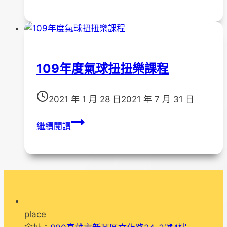
年
會
度
種
子
盆
109年度氣球扭扭樂課程
栽
課
程
2021 年 1 月 28 日
2021 年 7 月 31 日
109
繼續閱讀
年
度
氣
球
扭
扭
place
樂