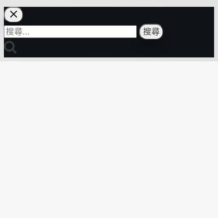
搜
尋
關
鍵
字: