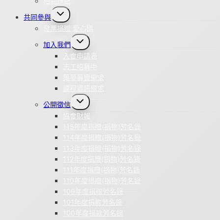
相關連結
Toggle
共同參與
child
menu
發票捐贈 愛心碼
Toggle
加入我們
child
menu
入會申請表
志工招募中
築夢募資需求
課程資訊需求
Toggle
公開徵信
child
menu
協會財報
115年度捐贈(捐物)芳名錄
114年度捐贈(捐物)芳名錄
113年度捐贈(捐物)芳名錄
112年度捐贈(捐物)芳名錄
111年度捐贈(捐物)芳名錄
110年度捐贈(捐物)芳名錄
109年度捐贈芳名錄
101年度捐款芳名錄
100年度捐款芳名錄