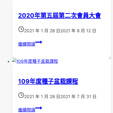
26
日
2020年第五屆第二次會員大會
「台
灣
一
2021 年 1 月 28 日
2021 年 8 月 12 日
起
2020
夢
繼續閱讀
年
想
第
公
五
益
屆
協
第
會」
109年度種子盆栽課程
二
拜
次
訪
會
2021 年 1 月 28 日
2021 年 7 月 31 日
本
員
會
109
大
繼續閱讀