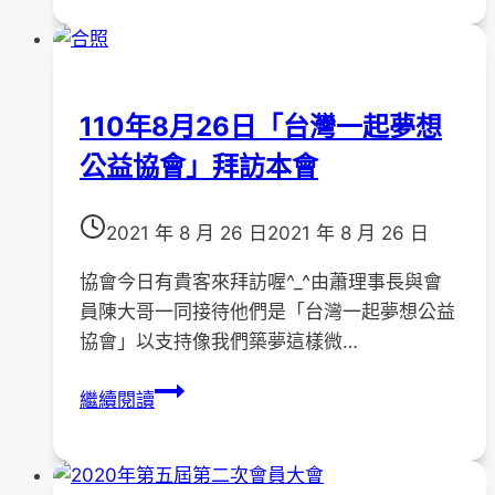
病
障
的
礙
距
照
離
顧
110年8月26日「台灣一起夢想
」
者
公益協會」拜訪本會
活
支
動
持
照
與
2021 年 8 月 26 日
2021 年 8 月 26 日
片
訓
練」
協會今日有貴客來拜訪喔^_^由蕭理事長與會
研
員陳大哥一同接待他們是「台灣一起夢想公益
習
協會」以支持像我們築夢這樣微…
110
繼續閱讀
年
8
月