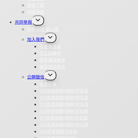
表單下載
相關連結
Toggle
共同參與
child
menu
發票捐贈 愛心碼
Toggle
加入我們
child
menu
入會申請表
志工招募中
築夢募資需求
課程資訊需求
Toggle
公開徵信
child
menu
協會財報
115年度捐贈(捐物)芳名錄
114年度捐贈(捐物)芳名錄
113年度捐贈(捐物)芳名錄
112年度捐贈(捐物)芳名錄
111年度捐贈(捐物)芳名錄
110年度捐贈(捐物)芳名錄
109年度捐贈芳名錄