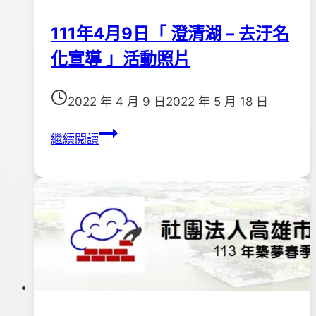
日
上
111年4月9日「 澄清湖 – 去汙名
午
化宣導 」活動照片
9
點
半
2022 年 4 月 9 日
2022 年 5 月 18 日
~11
111
繼續閱讀
點
年
半
4
月
9
日
「
澄
清
湖