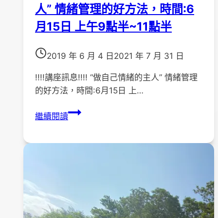
人” 情緒管理的好方法，時間:6
月
3
月15日 上午9點半~11點半
日
(
2019 年 6 月 4 日
2021 年 7 月 31 日
每
週
!!!!講座訊息!!!! “做自己情緒的主人” 情緒管理
六
的好方法，時間:6月15日 上…
)
!!!!
「
繼續閱讀
講
家
座
屬
訊
成
息!!!!
長
“做
支
自
持
己
團
情
體