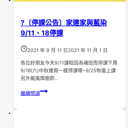
)
「
家
?〔停課公告〕家連家與藍染
屬
9/11、18停課
成
長
2021 年 9 月 11 日
2021 年 11 月 1 日
支
持
各位好朋友今天9/11課程因為補班而停課下周
團
9/18(六)中秋連假一樣停課唷~9/25恢復上課
體
另外颱風燦樹即…
」
開
?
繼續閱讀
始
〔停
報
課
名
公
囉！
告〕