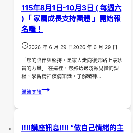
家
115年8月1日-10月3日 ( 每週六
連
)「 家屬成長支持團體 」開始報
家
與
名囉！
藍
染
2026 年 6 月 29 日
2026 年 6 月 29 日
9/11、
18
「您的陪伴與堅持，是家人走向復元路上最珍
停
貴的力量」 在這裡，您將透過淺顯易懂的課
課
程，學習精神疾病知識，了解精神…
115
繼續閱讀
年
8
月
1
!!!!講座訊息!!!! “做自己情緒的主
日-10