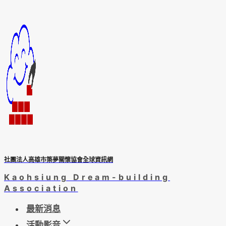
Skip
to
content
社團法人高雄市築夢關懷協會全球資訊網
Kaohsiung Dream-building
Association
最新消息
活動影音