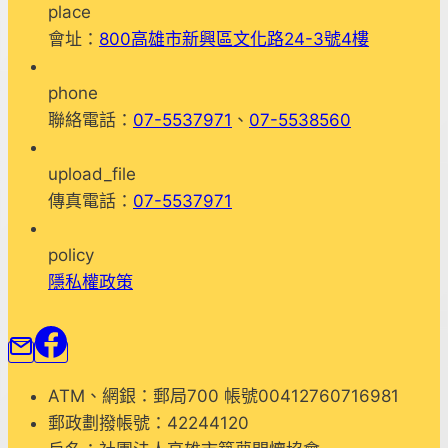
place
６
會址：
800高雄市新興區文化路24-3號4樓
日
築
phone
夢
聯絡電話：
07-5537971
、
07-5538560
春
季
upload_file
歡
傳真電話：
07-5537971
樂
親
policy
子
隱私權政策
一
日
遊
ATM、網銀：郵局700 帳號00412760716981
郵政劃撥帳號：42244120