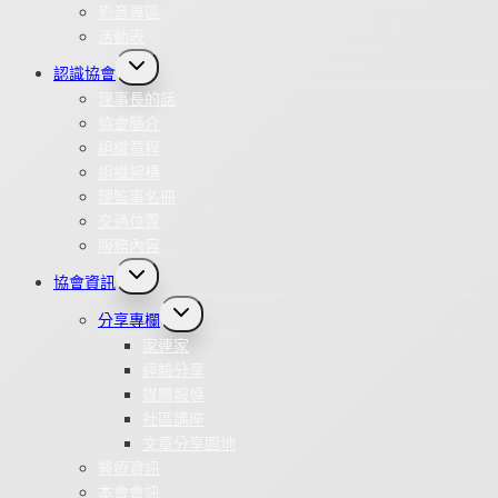
影音專區
活動表
Toggle
認識協會
child
menu
理事長的話
協會簡介
組織章程
組織架構
理監事名冊
交通位置
服務內容
Toggle
協會資訊
child
menu
Toggle
分享專欄
child
menu
家連家
經驗分享
媒體報導
社區講座
文章分享園地
醫療資訊
本會會訊