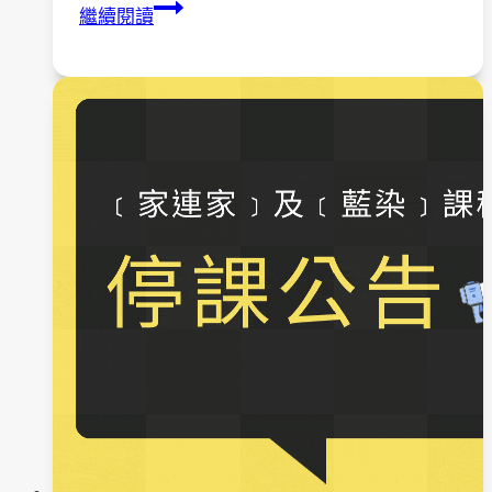
111
繼續閱讀
年
4
月
23
日
至
111
年
6
月
25
日
(
每
週
六