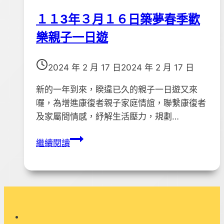
–
１１3年３月１６日築夢春季歡
去
汙
樂親子一日遊
名
化
2024 年 2 月 17 日
2024 年 2 月 17 日
宣
導
新的一年到來，睽違已久的親子一日遊又來
」
囉，為增進康復者親子家庭情誼，聯繫康復者
活
及家屬間情感，紓解生活壓力，規劃…
動
１
照
繼續閱讀
１
片
3
年
３
月
１