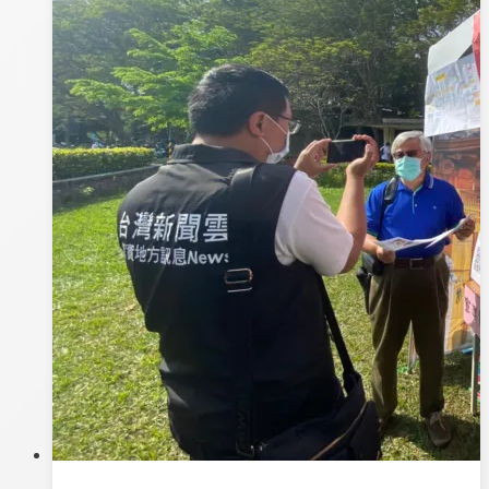
緒
」
的
開
主
始
人”
報
情
名
緒
囉！
管
理
的
好
方
法，
時
間:6
月
15