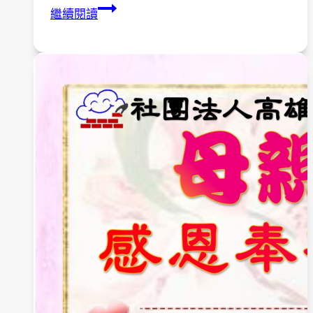
感
繼續閱讀
謝
「財
團
法
人
敬
典
文
教
基
金
會」
捐
贈