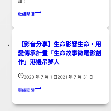
拉
加！
OK
第
繼續閱讀
樂
五
活
屆
活
第
動
二
【影音分享】生命影響生命，用
次
愛傳承計畫「生命故事微電影創
會
員
作」港邊吊夢人
大
會，
2020 年 7 月 1 日
2021 年 7 月 31 日
時
間：
【影
繼續閱讀
109/12/19
音
分
享】