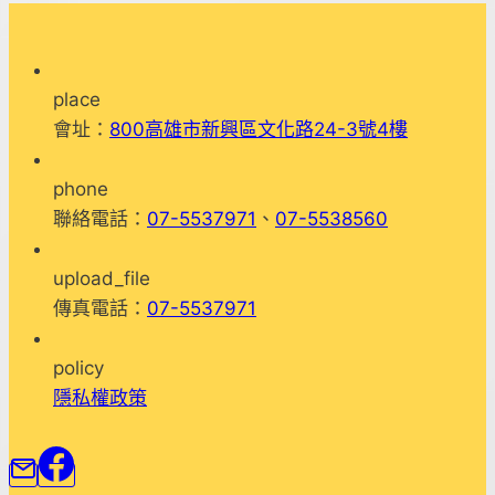
生
命
影
place
響
會址：
800高雄市新興區文化路24-3號4樓
生
命，
phone
用
聯絡電話：
07-5537971
、
07-5538560
愛
傳
upload_file
承
傳真電話：
07-5537971
計
畫
policy
「生
隱私權政策
命
故
事
微