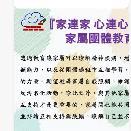
4
月
9
日
「
澄
清
湖
–
去
汙
名
化
宣
導
」