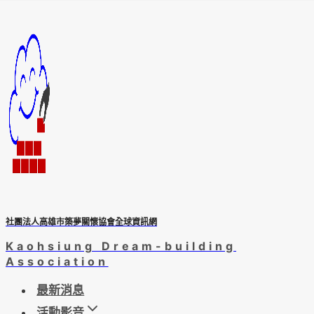
Skip
to
content
社團法人高雄市築夢關懷協會全球資訊網
Kaohsiung Dream-building
Association
最新消息
活動影音