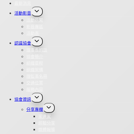
最新消息
Toggle
活動影音
child
menu
活動花絮
影音專區
活動表
Toggle
認識協會
child
menu
理事長的話
協會簡介
組織章程
組織架構
理監事名冊
交通位置
服務內容
Toggle
協會資訊
child
menu
Toggle
分享專欄
child
menu
家連家
經驗分享
媒體報導