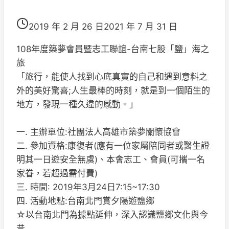
2019 年 2 月 26 日
2021 年 7 月 31 日
108年度築夢會員暨志工聯誼-台南七股「鹽」海之
旅
「旅行，能使人找到心底真實的自己和遇到意料之
外的美好驚喜;人生最棒的時刻，就是到一個陌生的
地方，發現一種久違的感動。」
一. 主辦單位:社團法人高雄市築夢關懷協會
二. 參加資格:康復者(應有一位家屬陪同者或醫生證
明其一日遊安全無虞)、本會志工、會員(可攜一名
家眷，若超過需付費)
三. 時間: 2019年3月24日7:15~17:30
四. 活動地點:台南北門賞夕陽遊鹽鄉
☆以台南北門為據點延伸，深入認識鹽鄉文化與今
昔