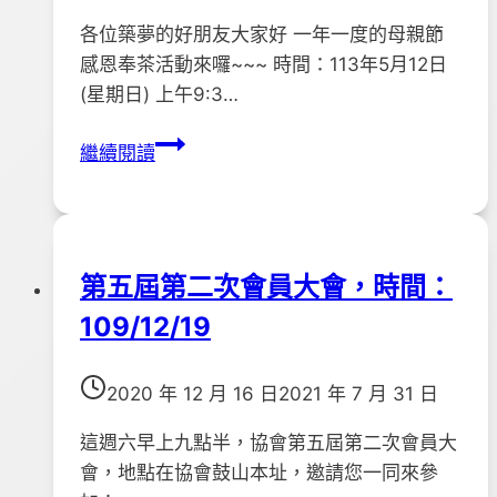
各位築夢的好朋友大家好 一年一度的母親節
感恩奉茶活動來囉~~~ 時間：113年5月12日
(星期日) 上午9:3…
113
繼續閱讀
年
度
母
親
第五屆第二次會員大會，時間：
節
109/12/19
感
恩
奉
2020 年 12 月 16 日
2021 年 7 月 31 日
茶
暨
這週六早上九點半，協會第五屆第二次會員大
卡
會，地點在協會鼓山本址，邀請您一同來參