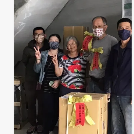
家
屬
教
育
團
體
第
二
梯
次
開
課
囉!!