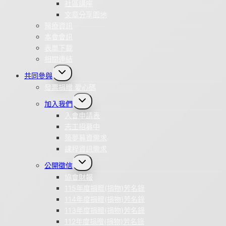
社區講座
文章分享園地
醫療資訊
本會會訊
表單下載
相關連結
Toggle
共同參與
child
menu
發票捐贈 愛心碼
Toggle
加入我們
child
menu
入會申請表
志工招募中
築夢募資需求
課程資訊需求
Toggle
公開徵信
child
menu
協會財報
115年度捐贈(捐物)芳名錄
114年度捐贈(捐物)芳名錄
113年度捐贈(捐物)芳名錄
112年度捐贈(捐物)芳名錄