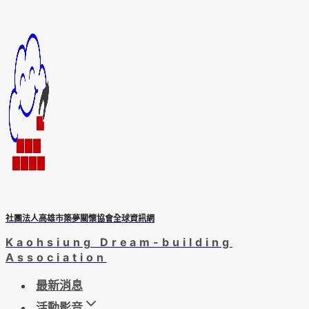
Skip
to
content
社團法人高雄市築夢關懷協會全球資訊網
Kaohsiung Dream-building
Association
最新消息
活動影音