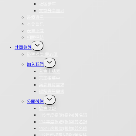
社區講座
文章分享園地
醫療資訊
本會會訊
表單下載
相關連結
Toggle
共同參與
child
menu
發票捐贈 愛心碼
Toggle
加入我們
child
menu
入會申請表
志工招募中
築夢募資需求
課程資訊需求
Toggle
公開徵信
child
menu
協會財報
115年度捐贈(捐物)芳名錄
114年度捐贈(捐物)芳名錄
113年度捐贈(捐物)芳名錄
112年度捐贈(捐物)芳名錄