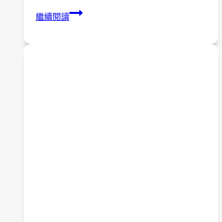
105
繼續閱讀
年
築
夢
志
工
培
訓