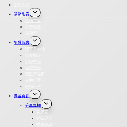
最新消息
Toggle
活動影音
child
menu
活動花絮
影音專區
活動表
Toggle
認識協會
child
menu
理事長的話
協會簡介
組織章程
組織架構
理監事名冊
交通位置
服務內容
Toggle
協會資訊
child
menu
Toggle
分享專欄
child
menu
家連家
經驗分享
媒體報導