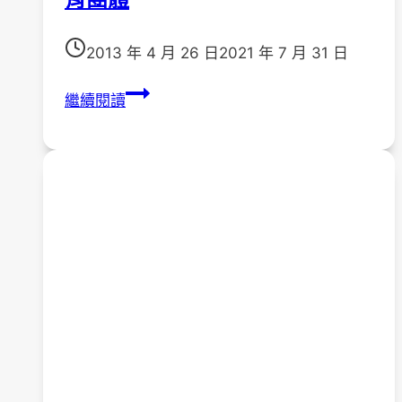
2013 年 4 月 26 日
2021 年 7 月 31 日
102
繼續閱讀
年
度
第
二
梯
次
家
連
家
家
屬
教