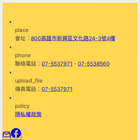
辦，
元
旦
place
身
會址：
800高雄市新興區文化路24-3號4樓
心
障
phone
礙
聯絡電話：
07-5537971
、
07-5538560
園
遊
upload_file
會-
傳真電話：
07-5537971
鳳
山
policy
高
隱私權政策
雄
市
議