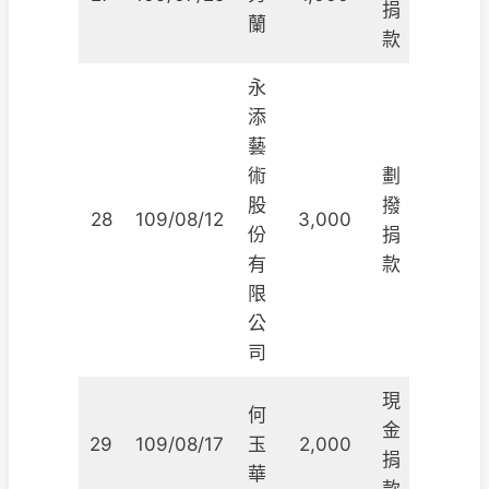
捐
蘭
款
永
添
藝
術
劃
股
撥
28
109/08/12
3,000
份
捐
有
款
限
公
司
現
何
金
29
109/08/17
玉
2,000
捐
華