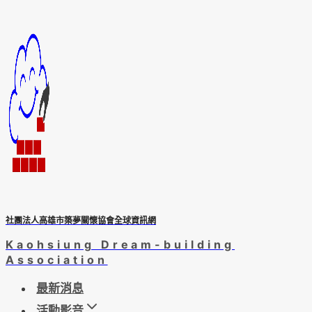
Skip
to
content
社團法人高雄市築夢關懷協會全球資訊網
Kaohsiung Dream-building
Association
最新消息
活動影音