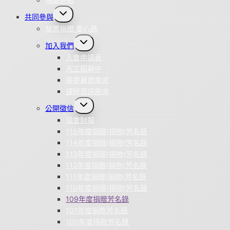
Toggle
共同參與
child
menu
發票捐贈 愛心碼
Toggle
加入我們
child
menu
入會申請表
志工招募中
築夢募資需求
課程資訊需求
Toggle
公開徵信
child
menu
協會財報
115年度捐贈(捐物)芳名錄
114年度捐贈(捐物)芳名錄
113年度捐贈(捐物)芳名錄
112年度捐贈(捐物)芳名錄
111年度捐贈(捐物)芳名錄
110年度捐贈(捐物)芳名錄
109年度捐贈芳名錄
101年度捐款芳名錄
100年度捐款芳名錄