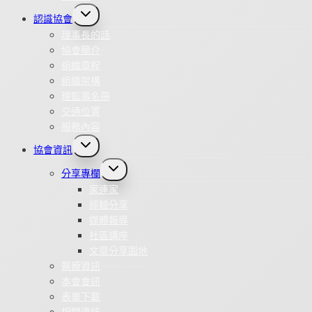
Toggle
認識協會
child
menu
理事長的話
協會簡介
組織章程
組織架構
理監事名冊
交通位置
服務內容
Toggle
協會資訊
child
menu
Toggle
分享專欄
child
menu
家連家
經驗分享
媒體報導
社區講座
文章分享園地
醫療資訊
本會會訊
表單下載
相關連結