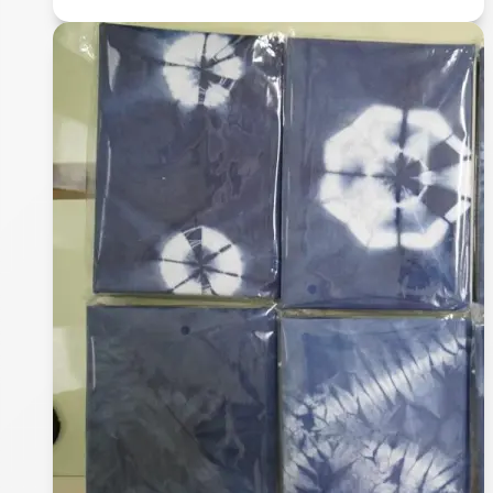
3
月
5
日
「
我
們
與
精
神
疾
病
的
距
離
」
活