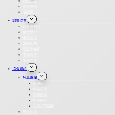
活動花絮
影音專區
活動表
Toggle
認識協會
child
menu
理事長的話
協會簡介
組織章程
組織架構
理監事名冊
交通位置
服務內容
Toggle
協會資訊
child
menu
Toggle
分享專欄
child
menu
家連家
經驗分享
媒體報導
社區講座
文章分享園地
醫療資訊