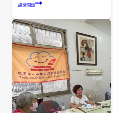
獅
繼續閱讀
子
會
舉
辦，
元
旦
身
心
障
礙
園
遊
會-
鳳
山
高