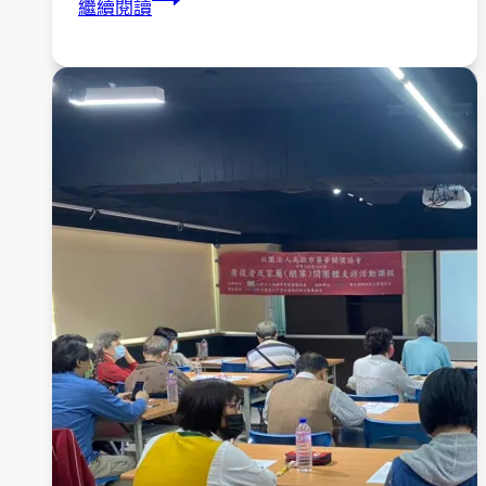
繼續閱讀
社
區
講
座
2-
壓
力
舒
解
與
精
神
疾
病
的
預