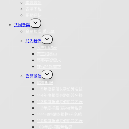
本會會訊
表單下載
相關連結
Toggle
共同參與
child
menu
發票捐贈 愛心碼
Toggle
加入我們
child
menu
入會申請表
志工招募中
築夢募資需求
課程資訊需求
Toggle
公開徵信
child
menu
協會財報
115年度捐贈(捐物)芳名錄
114年度捐贈(捐物)芳名錄
113年度捐贈(捐物)芳名錄
112年度捐贈(捐物)芳名錄
111年度捐贈(捐物)芳名錄
110年度捐贈(捐物)芳名錄
109年度捐贈芳名錄