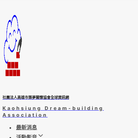
Skip
to
content
社團法人高雄市築夢關懷協會全球資訊網
Kaohsiung Dream-building
Association
最新消息
活動影音