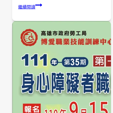
108
繼續閱讀
年
度
家
連
家、
心
連
心
家
屬
教
育
團
體
第