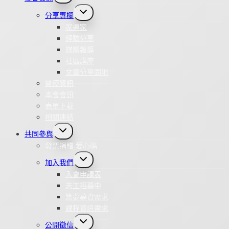
menu
Toggle
分享專欄
child
menu
家連家
經驗分享
媒體報導
社區講座
文章分享園地
醫療資訊
本會會訊
表單下載
相關連結
Toggle
共同參與
child
menu
發票捐贈 愛心碼
Toggle
加入我們
child
menu
入會申請表
志工招募中
築夢募資需求
課程資訊需求
Toggle
公開徵信
child