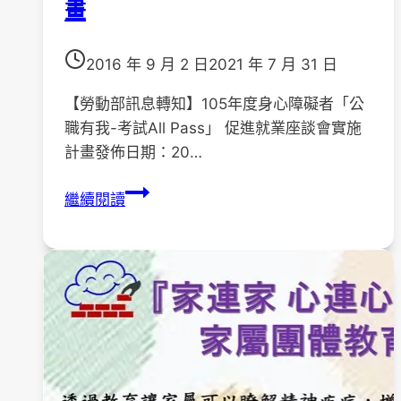
畫
府
命，
陪
用
您
愛
2016 年 9 月 2 日
2021 年 7 月 31 日
走
傳
更
【勞動部訊息轉知】105年度身心障礙者「公
承
長
職有我-考試All Pass」 促進就業座談會實施
計
遠
計畫發佈日期：20…
畫
的
「生
【勞
繼續閱讀
路
命
動
故
部
事
訊
微
息
電
轉
影
知】
創
105
作」
年
港