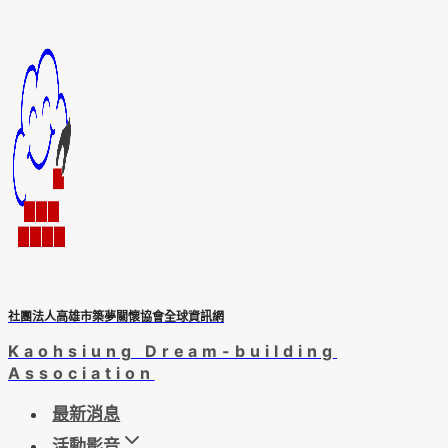
Skip
to
content
社團法人高雄市築夢關懷協會全球資訊網
Kaohsiung Dream-building
Association
最新消息
活動影音