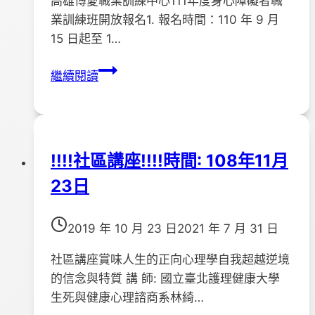
高雄博愛職業訓練中心111年度身心障礙者職
業訓練班開放報名1. 報名時間：110 年 9 月
15 日起至 1…
〔活
繼續閱讀
動
轉
知〕
高
!!!!社區講座!!!!時間: 108年11月
雄
23日
博
愛
職
2019 年 10 月 23 日
2021 年 7 月 31 日
訓
中
社區講座賞味人生的正向心理學自我超越逆境
心
的信念與特質 講 師: 國立臺北護理健康大學
生死與健康心理諮商系林綺…