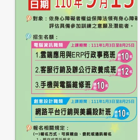
二
梯
次
開
課
囉!!