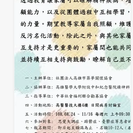
度
邊
身
吊
心
夢
障
人
礙
者
「公
職
有
我-
考
試
All
Pass」
促
進
就