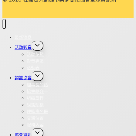
最新消息
Toggle
活動影音
child
menu
活動花絮
影音專區
活動表
Toggle
認識協會
child
menu
理事長的話
協會簡介
組織章程
組織架構
理監事名冊
交通位置
服務內容
Toggle
協會資訊
child