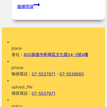
!!!!
繼續閱讀
社
區
講
座!!!!
時
間:
place
108
會址：
800高雄市新興區文化路24-3號4樓
年
11
phone
月
聯絡電話：
07-5537971
、
07-5538560
23
日
upload_file
傳真電話：
07-5537971
policy