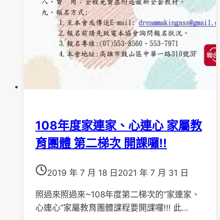
業
座
談
會
實
施
計
畫
108年度家連家、心連心 家屬教
育團體 第二梯次 開課囉!!
2019 年 7 月 18 日
2021 年 7 月 31 日
照過來照過來~108年度第二梯次的”家連家、
心連心”家屬教育團體課程要開課囉!!! 此…