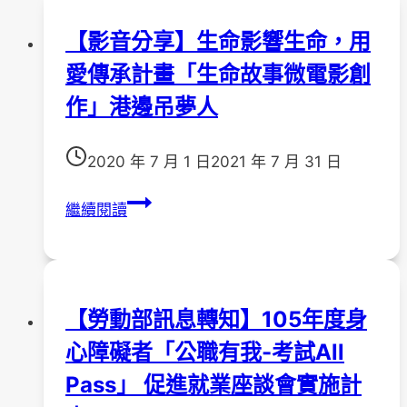
會
【影音分享】生命影響生命，用
局-
愛傳承計畫「生命故事微電影創
訊
息
作」港邊吊夢人
轉
知】
2020 年 7 月 1 日
2021 年 7 月 31 日
~
照
【影
繼續閱讀
顧
音
者
分
也
享】
要
生
【勞動部訊息轉知】105年度身
休
命
息
心障礙者「公職有我-考試All
影
讓
響
Pass」 促進就業座談會實施計
政
生