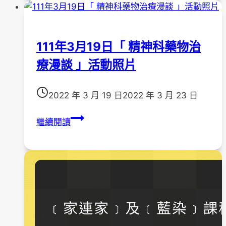
染
無
疑，
111年3月19日「 精神科藥物治
巧
療漫談 」活動照片
拼
人
生」
2022 年 3 月 19 日
2022 年 3 月 23 日
藍
染
111
繼續閱讀
課
年
程
3
5
月
19
日
「
精
神