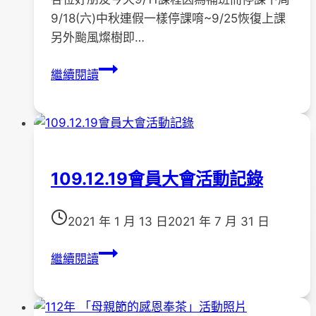
9/18(六)中秋連假一樣停課唷~9/25恢復上課
另外颱風燦樹即…
?
繼續閱讀
〔停
課
公
告〕
家
109.12.19會員大會活動記錄
連
家
與
2021 年 1 月 13 日
2021 年 7 月 31 日
藍
109.12.19
染
繼續閱讀
會
9/11、
員
18
大
停