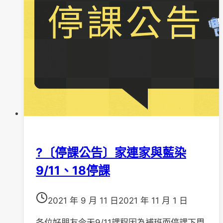
科
藥
物
治
療
漫
談
」
活
動
照
?〔停課公告〕家連家與藍染
片
9/11、18停課
2021 年 9 月 11 日
2021 年 11 月 1 日
各位好朋友今天9/11課程因為補班而停課下周