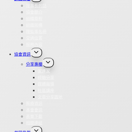
menu
理事長的話
協會簡介
組織章程
組織架構
理監事名冊
交通位置
服務內容
Toggle
協會資訊
child
menu
Toggle
分享專欄
child
menu
家連家
經驗分享
媒體報導
社區講座
文章分享園地
醫療資訊
本會會訊
表單下載
相關連結
Toggle