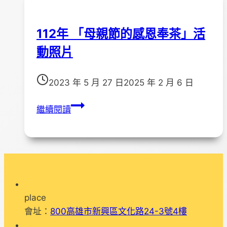
會
課
活
112年 「母親節的感恩奉茶」活
動
動照片
記
錄
2023 年 5 月 27 日
2025 年 2 月 6 日
112
繼續閱讀
年
「母
親
節
的
感
place
恩
會址：
800高雄市新興區文化路24-3號4樓
奉