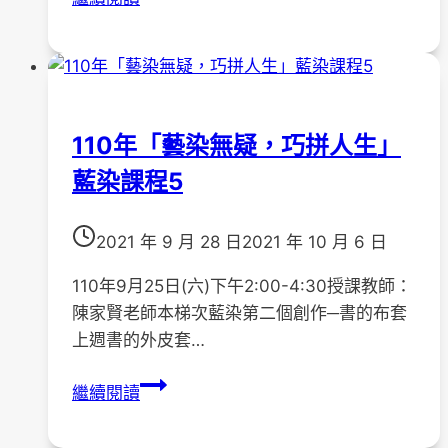
年-
「母
親
節
的
110年「藝染無疑，巧拼人生」
感
藍染課程5
恩
奉
茶」
2021 年 9 月 28 日
2021 年 10 月 6 日
活
動
110年9月25日(六)下午2:00-4:30授課教師：
陳家賢老師本梯次藍染第二個創作─書的布套
上週書的外皮套…
110
繼續閱讀
年
「藝