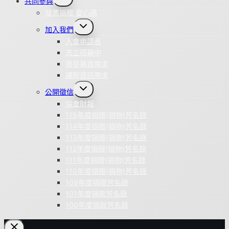
共同參與
child
menu
發票捐贈 愛心碼
Toggle
加入我們
child
menu
入會申請表
志工招募中
築夢募資需求
課程資訊需求
Toggle
公開徵信
child
menu
協會財報
115年度捐贈(捐物)芳名錄
114年度捐贈(捐物)芳名錄
113年度捐贈(捐物)芳名錄
112年度捐贈(捐物)芳名錄
111年度捐贈(捐物)芳名錄
110年度捐贈(捐物)芳名錄
109年度捐贈芳名錄
101年度捐款芳名錄
100年度捐款芳名錄