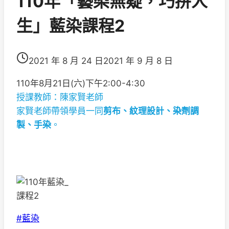
110年「藝染無疑，巧拼人
生」藍染課程2
2021 年 8 月 24 日
2021 年 9 月 8 日
110年8月21日(六)下午2:00-4:30
授課教師：陳家賢老師
家賢老師帶領學員一同
剪布、紋理設計、染劑調
製、手染
。
Post
#
藍染