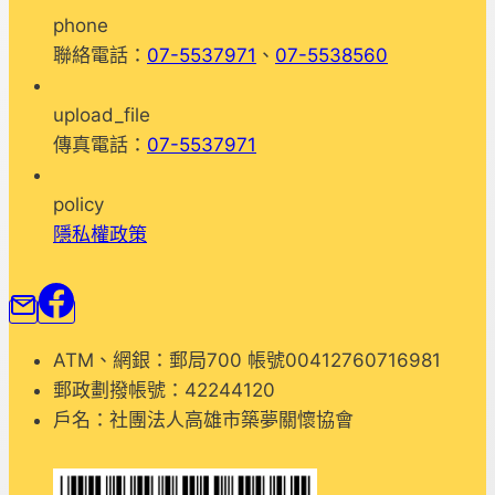
茶」
phone
活
聯絡電話：
07-5537971
、
07-5538560
動
照
upload_file
片
傳真電話：
07-5537971
policy
隱私權政策
ATM、網銀：郵局700 帳號00412760716981
郵政劃撥帳號：42244120
戶名：社團法人高雄市築夢關懷協會