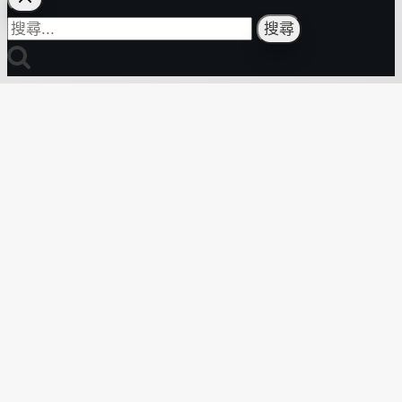
搜
尋
關
鍵
字: