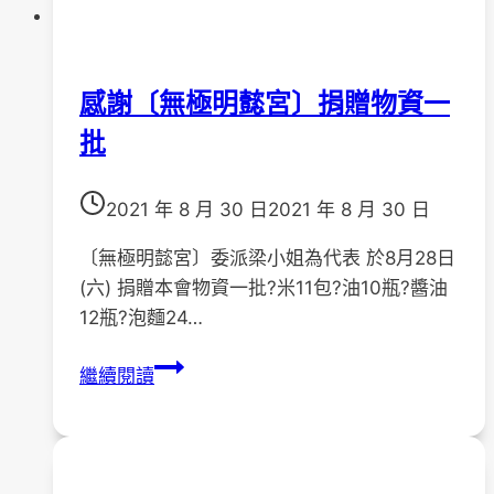
感謝〔無極明懿宮〕捐贈物資一
批
2021 年 8 月 30 日
2021 年 8 月 30 日
〔無極明懿宮〕委派梁小姐為代表 於8月28日
(六) 捐贈本會物資一批?米11包?油10瓶?醬油
12瓶?泡麵24…
感
繼續閱讀
謝
〔無
極
明