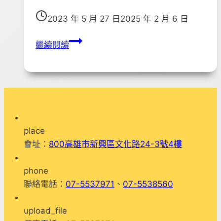
2023 年 5 月 27 日
2025 年 2 月 6 日
112
繼續閱讀
年
「母
親
節
的
感
place
恩
會址：
800高雄市新興區文化路24-3號4樓
奉
茶」
phone
活
聯絡電話：
07-5537971
、
07-5538560
動
照
upload_file
片