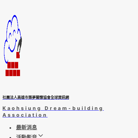
Skip
to
content
社團法人高雄市築夢關懷協會全球資訊網
Kaohsiung Dream-building
Association
最新消息
活動影音