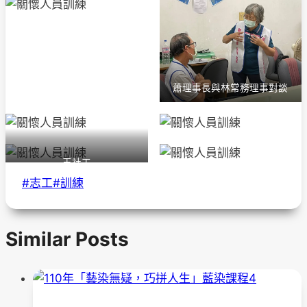
蕭理事長與林常務理事對談
王社工
Post
#
志工
#
訓練
Tags:
Similar Posts