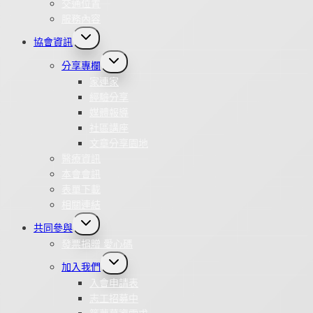
交通位置
服務內容
Toggle
協會資訊
child
menu
Toggle
分享專欄
child
menu
家連家
經驗分享
媒體報導
社區講座
文章分享園地
醫療資訊
本會會訊
表單下載
相關連結
Toggle
共同參與
child
menu
發票捐贈 愛心碼
Toggle
加入我們
child
menu
入會申請表
志工招募中