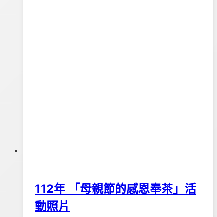
歡
樂
親
子
一
日
遊
活
動
花
絮!!
112年 「母親節的感恩奉茶」活
動照片