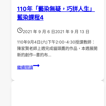
110年「藝染無疑，巧拼人生」
藍染課程4
2021 年 9 月 6 日
2021 年 9 月 13 日
110年9月4日(六)下午2:00-4:30授課教師：
陳家賢老師上週完成貓頭鷹的作品，本週展開
新的創作─書的布…
110
繼續閱讀
年
「藝
染
無
疑，
巧