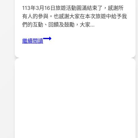
113年3月16日旅遊活動圓滿結束了，感謝所
有人的參與。也感謝大家在本次旅遊中給予我
們的互動、回饋及鼓勵，大家…
１
繼續閱讀
１
3
年
３
月
１
６
日
築
夢
春
季