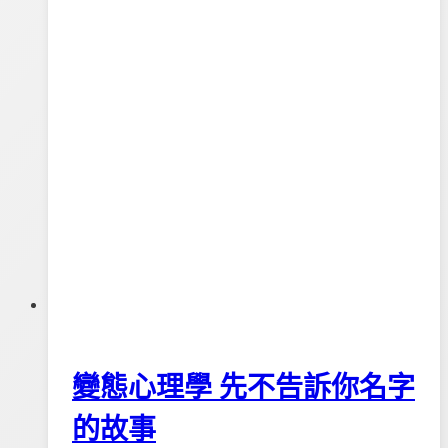
醫
師
變態心理學 先不告訴你名字
的故事