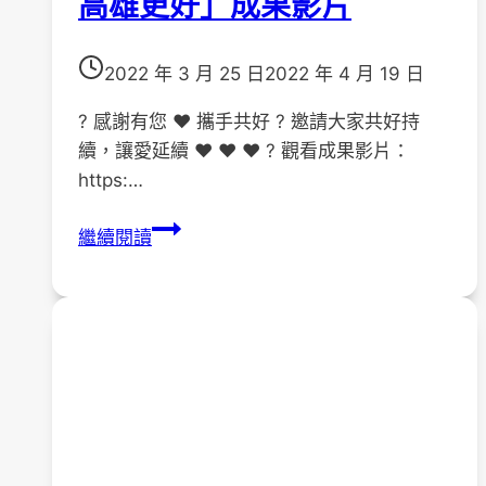
高雄更好」成果影片
2022 年 3 月 25 日
2022 年 4 月 19 日
? 感謝有您 ❤️ 攜手共好 ? 邀請大家共好持
續，讓愛延續 ❤️ ❤️ ❤️ ? 觀看成果影片：
https:…
【轉
繼續閱讀
發】
社
會
局
「攜
手
共
好‧