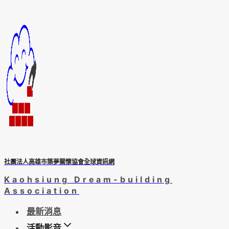
Skip
to
content
社團法人高雄市築夢關懷協會全球資訊網
Kaohsiung Dream-building
Association
最新消息
活動影音