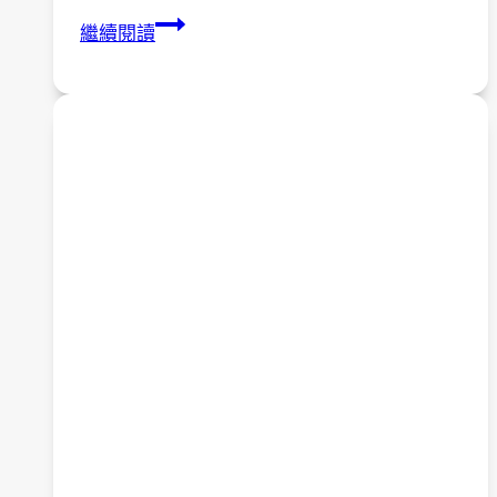
110
繼續閱讀
年
「藝
染
無
疑，
巧
拼
人
生」
藍
染
課
程
8(最
後