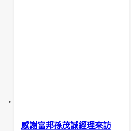
與
精
神
疾
病
的
距
離
」
活
動
照
片
感謝富邦孫茂誠經理來訪