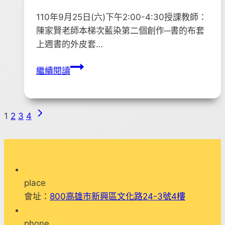
110年9月25日(六)下午2:00-4:30授課教師：
陳家賢老師本梯次藍染第二個創作─書的布套
上週書的外皮套…
110
繼續閱讀
年
「藝
染
Next
Page
1
2
3
4
無
Page
疑，
navigation
巧
拼
人
place
生」
會址：
800高雄市新興區文化路24-3號4樓
藍
染
phone