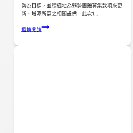
勢為目標，並積極地為弱勢團體募集款項來更
新、增添所需之相關設備。此次1…
感
繼續閱讀
謝
敬
典
文
教
基
金
會
蒞
臨
拜
訪