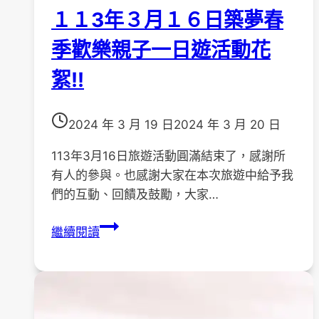
感
１１3年３月１６日築夢春
恩
奉
季歡樂親子一日遊活動花
茶」
絮!!
活
動
2024 年 3 月 19 日
2024 年 3 月 20 日
113年3月16日旅遊活動圓滿結束了，感謝所
有人的參與。也感謝大家在本次旅遊中給予我
們的互動、回饋及鼓勵，大家…
１
繼續閱讀
１
3
年
３