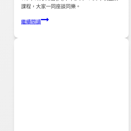
課程，大家一同座談同樂。
110
繼續閱讀
年
「藝
染
無
疑，
巧
拼
人
生」
藍
染
課
程
6