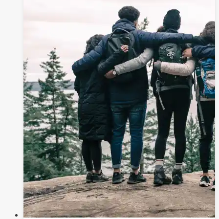
月
１
６
日
築
夢
春
季
歡
樂
親
子
一
日
遊
活
動