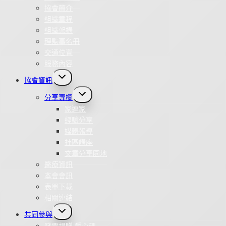
協會簡介
組織章程
組織架構
理監事名冊
交通位置
服務內容
Toggle
協會資訊
child
menu
Toggle
分享專欄
child
menu
家連家
經驗分享
媒體報導
社區講座
文章分享園地
醫療資訊
本會會訊
表單下載
相關連結
Toggle
共同參與
child
menu
發票捐贈 愛心碼