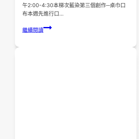
午2:00-4:30本梯次藍染第三個創作─桌巾口
布本週先進行口…
110
繼續閱讀
年
「藝
染
無
疑，
巧
拼
人
生」
藍
染
課
程