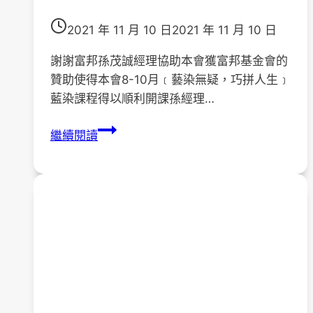
2021 年 11 月 10 日
2021 年 11 月 10 日
謝謝富邦孫茂誠經理協助本會獲富邦基金會的
贊助使得本會8-10月﹝藝染無疑，巧拼人生﹞
藍染課程得以順利開課孫經理…
感
繼續閱讀
謝
富
邦
孫
茂
誠
經
理
來