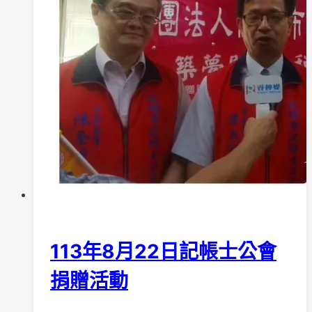
拉
OK
紓
壓
活
動
113年8月22日記帳士公會
捐贈活動