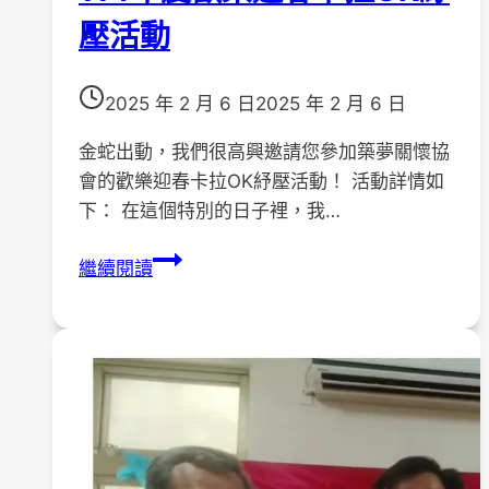
壓活動
2025 年 2 月 6 日
2025 年 2 月 6 日
金蛇出動，我們很高興邀請您參加築夢關懷協
會的歡樂迎春卡拉OK紓壓活動！ 活動詳情如
下： 在這個特別的日子裡，我…
114
繼續閱讀
年
度
歡
樂
迎
春
卡