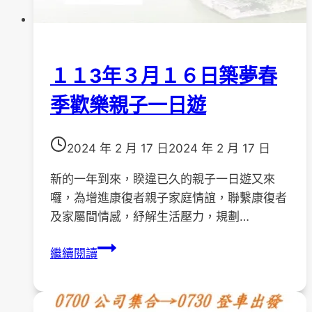
座
談
會
１１3年３月１６日築夢春
圓
滿
季歡樂親子一日遊
完
成
2024 年 2 月 17 日
2024 年 2 月 17 日
新的一年到來，睽違已久的親子一日遊又來
囉，為增進康復者親子家庭情誼，聯繫康復者
及家屬間情感，紓解生活壓力，規劃…
１
繼續閱讀
１
3
年