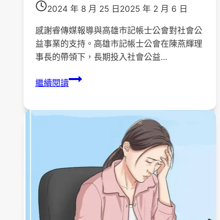
2024 年 8 月 25 日
2025 年 2 月 6 日
感謝睿傳媒報導與高雄市記帳士公會對社會公
益事業的支持。高雄市記帳士公會在陳燕輝理
事長的帶領下，長期投入社會公益…
113
繼續閱讀
年
8
月
22
日
記
帳
士
公
會