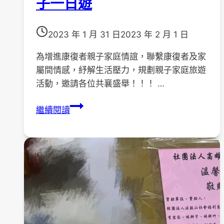
子一日遊
2023 年 1 月 31 日
2023 年 2 月 1 日
為增進康復者親子家庭情誼，聯繫康復者及家
屬間情感，紓解生活壓力，規劃親子家庭旅遊
活動，邀請各位共襄盛舉！！！ …
112
繼續閱讀
年
3
月
18
日
築
夢
歡