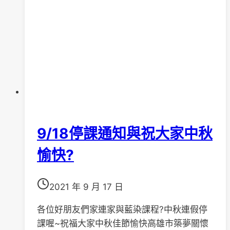
﹝捐
振
興
五
倍
券﹞，
讓
愛
無
限
9/18停課通知與祝大家中秋
愉快?
2021 年 9 月 17 日
各位好朋友們家連家與藍染課程?中秋連假停
課喔~祝福大家中秋佳節愉快高雄市築夢關懷