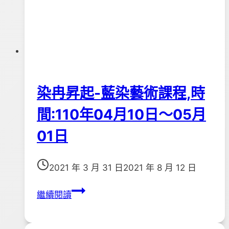
月
1
日
～
7
月
染冉昇起-藍染藝術課程,時
31
日
間:110年04月10日～05月
01日
2021 年 3 月 31 日
2021 年 8 月 12 日
染
繼續閱讀
冉
昇