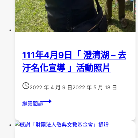
山
藝
餃
工
作
坊
＊
111年4月9日「 澄清湖 – 去
汙名化宣導 」活動照片
2022 年 4 月 9 日
2022 年 5 月 18 日
111
繼續閱讀
年
4
月
9