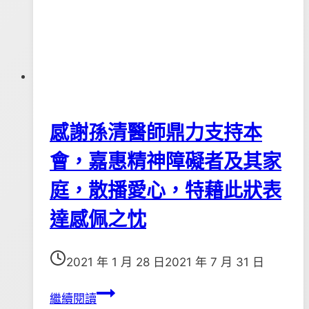
01
日
感謝孫清醫師鼎力支持本
會，嘉惠精神障礙者及其家
庭，散播愛心，特藉此狀表
達感佩之忱
2021 年 1 月 28 日
2021 年 7 月 31 日
感
繼續閱讀