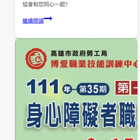
協會和您同心一起?
9/18
繼續閱讀
停
課
通
知
與
祝
大
家
中
秋
愉
快?