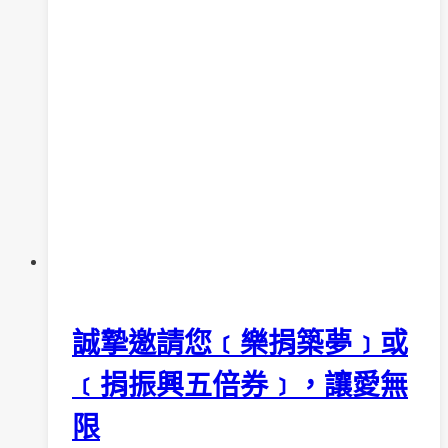
典
文
教
基
金
會」
捐
贈
誠摯邀請您﹝樂捐築夢﹞或
﹝捐振興五倍券﹞，讓愛無
限