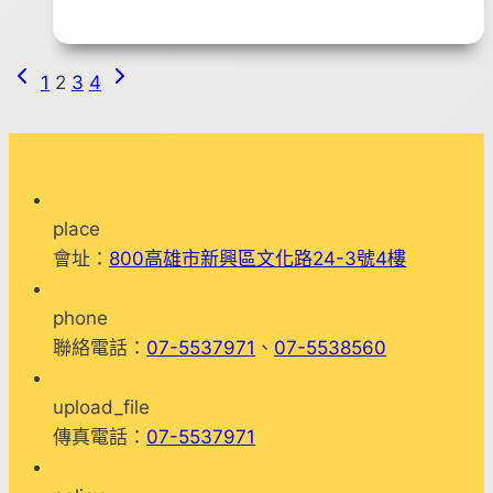
謝
孫
清
Previous
Next
Page
1
2
3
4
醫
Page
Page
師
navigation
鼎
力
支
place
持
會址：
800高雄市新興區文化路24-3號4樓
本
會，
phone
嘉
聯絡電話：
07-5537971
、
07-5538560
惠
精
upload_file
神
傳真電話：
07-5537971
障
礙