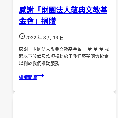
日
感謝「財團法人敬典文教基
「
澄
金會」捐贈
清
湖
2022 年 3 月 16 日
–
去
感謝「財團法人敬典文教基金會」 ❤️ ❤️ ❤️ 捐
汙
贈以下設備及款項捐助給予我們築夢關懷協會
名
以利於我們推動服務…
化
宣
感
繼續閱讀
導
謝
」
「財
活
團
動
法
照
人
片
敬