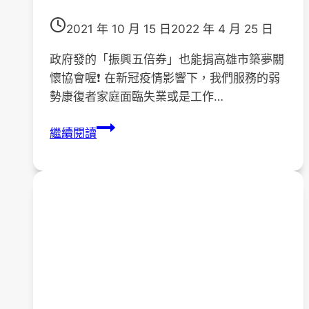
2021 年 10 月 15 日
2022 年 4 月 25 日
政府發的「振興五倍券」也能捐高雄市築夢關
懷協會喔❗ 在新冠疫情影響下，我們服務的弱
勢康復者家庭面臨失業或是工作…
誠
繼續閱讀
摯
邀
請
您
﹝樂
捐
築
夢﹞
或