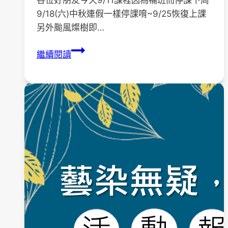
各位好朋友今天9/11課程因為補班而停課下周
9/18(六)中秋連假一樣停課唷~9/25恢復上課
另外颱風燦樹即…
?
繼續閱讀
〔停
課
公
告〕
家
連
家
與
藍
染
9/11、
18