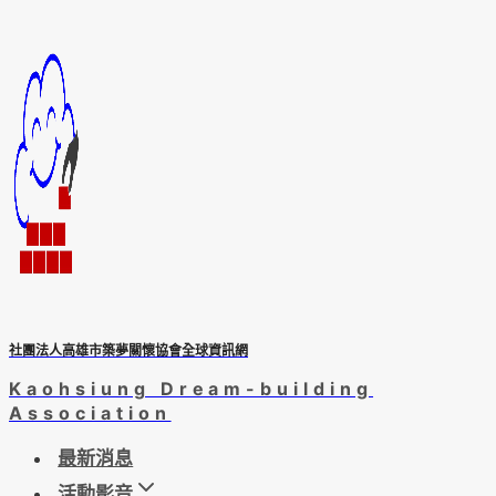
Skip
to
content
社團法人高雄市築夢關懷協會全球資訊網
Kaohsiung Dream-building
Association
最新消息
活動影音