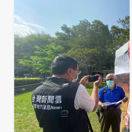
員』
＊
社
團
法
人
高
雄
市
築
夢
關
懷
協
會-
冰