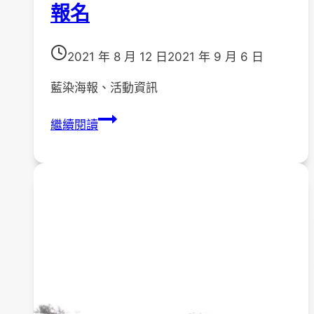
報名
2021 年 8 月 12 日
2021 年 9 月 6 日
藍染海報、活動資訊
110
繼續閱讀
年
「藝
染
無
疑，
巧
拼
人
生」
藍