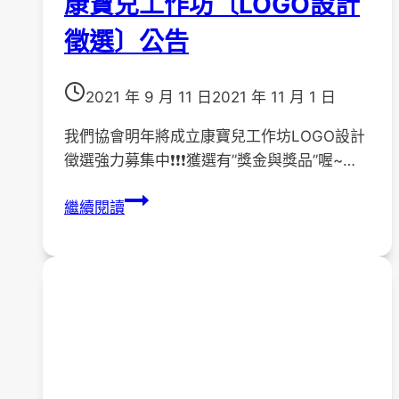
康寶兒工作坊〔LOGO設計
徵選〕公告
2021 年 9 月 11 日
2021 年 11 月 1 日
我們協會明年將成立康寶兒工作坊LOGO設計
徵選強力募集中❗❗❗獲選有”獎金與獎品”喔~…
康
繼續閱讀
寶
兒
工
作
坊
〔LOGO
設
計