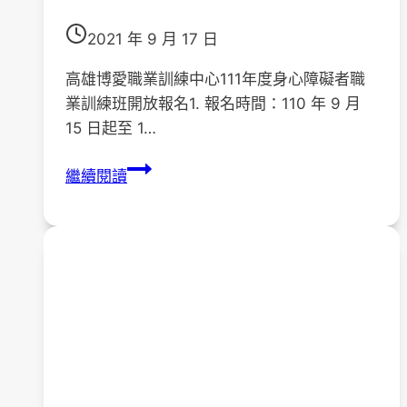
2021 年 9 月 17 日
高雄博愛職業訓練中心111年度身心障礙者職
業訓練班開放報名1. 報名時間：110 年 9 月
15 日起至 1…
〔活
繼續閱讀
動
轉
知〕
高
雄
博
愛
職
訓