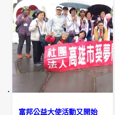
染
課
程
開
始
囉
~
歡
迎
報
名
富邦公益大使活動又開始