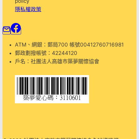
policy
者
隱私權政策
及
其
家
庭，
ATM、網銀：郵局700 帳號00412760716981
散
郵政劃撥帳號：42244120
播
戶名：社團法人高雄市築夢關懷協會
愛
心，
特
藉
此
狀
表
達
感
佩