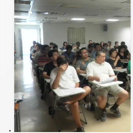
報
告
–
林
慶
義
+高
瑋
鎂
20201208