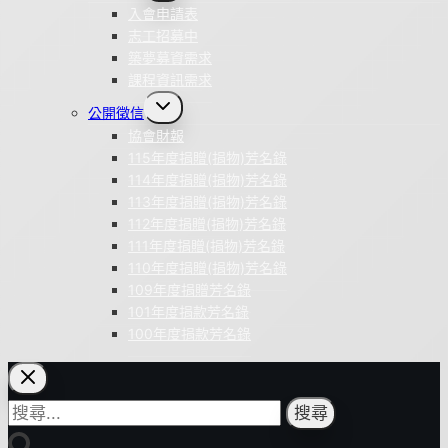
menu
入會申請表
志工招募中
築夢募資需求
課程資訊需求
Toggle
公開徵信
child
menu
協會財報
115年度捐贈(捐物)芳名錄
114年度捐贈(捐物)芳名錄
113年度捐贈(捐物)芳名錄
112年度捐贈(捐物)芳名錄
111年度捐贈(捐物)芳名錄
110年度捐贈(捐物)芳名錄
109年度捐贈芳名錄
101年度捐款芳名錄
100年度捐款芳名錄
搜
尋