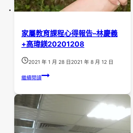
家屬教育課程心得報告–林慶義
+高瑋鎂20201208
2021 年 1 月 28 日
2021 年 8 月 12 日
家
繼續閱讀
屬
教
育
課
程
心
得