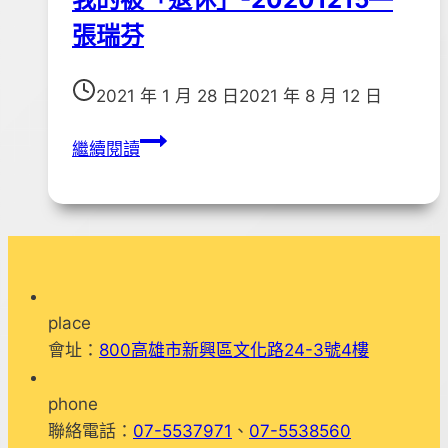
張瑞芬
2021 年 1 月 28 日
2021 年 8 月 12 日
我
繼續閱讀
的
被
「退
休」-20201215
—
張
place
瑞
會址：
800高雄市新興區文化路24-3號4樓
芬
phone
聯絡電話：
07-5537971
、
07-5538560