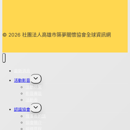
© 2026 社團法人高雄市築夢關懷協會全球資訊網
最新消息
Toggle
活動影音
child
menu
活動花絮
影音專區
活動表
Toggle
認識協會
child
menu
理事長的話
協會簡介
組織章程