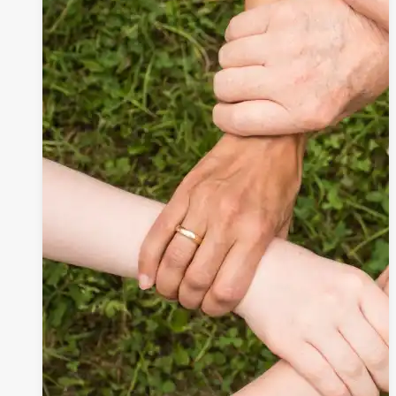
與
市
長
有
約
~~~
共
提
出
下
列
建
議