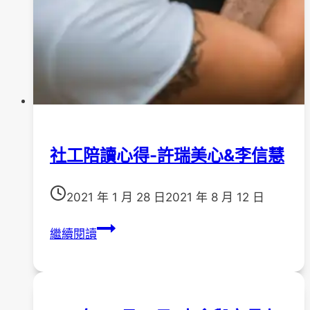
社工陪讀心得-許瑞美心&李信慧
2021 年 1 月 28 日
2021 年 8 月 12 日
社
繼續閱讀
工
陪
讀
心