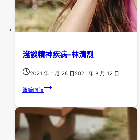
淺談精神疾病–林清烈
2021 年 1 月 28 日
2021 年 8 月 12 日
淺
繼續閱讀
談
精
神
疾
病
–