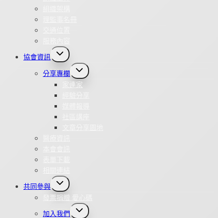
組織架構
理監事名冊
交通位置
服務內容
Toggle
協會資訊
child
menu
Toggle
分享專欄
child
menu
家連家
經驗分享
媒體報導
社區講座
文章分享園地
醫療資訊
本會會訊
表單下載
相關連結
Toggle
共同參與
child
menu
發票捐贈 愛心碼
Toggle
加入我們
child