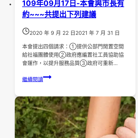
109年09月17日-本會與市長有
得-
約~~~共提出下列建議
許
瑞
美
2020 年 9 月 22 日
2021 年 7 月 31 日
心
&
本會提出四個請求：①提供公部門閒置空間
李
給社福團體使用②政府應編置社工員協助協
信
會運作，以提升服務品質③政府可重新…
慧
109
繼續閱讀
年
09
月
17
日-
本
會